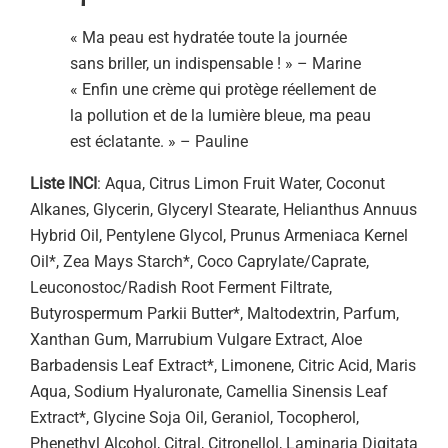
« Ma peau est hydratée toute la journée
sans briller, un indispensable ! » – Marine
« Enfin une crème qui protège réellement de
la pollution et de la lumière bleue, ma peau
est éclatante. » – Pauline
Liste INCI
: Aqua, Citrus Limon Fruit Water, Coconut
Alkanes, Glycerin, Glyceryl Stearate, Helianthus Annuus
Hybrid Oil, Pentylene Glycol, Prunus Armeniaca Kernel
Oil*, Zea Mays Starch*, Coco Caprylate/Caprate,
Leuconostoc/Radish Root Ferment Filtrate,
Butyrospermum Parkii Butter*, Maltodextrin, Parfum,
Xanthan Gum, Marrubium Vulgare Extract, Aloe
Barbadensis Leaf Extract*, Limonene, Citric Acid, Maris
Aqua, Sodium Hyaluronate, Camellia Sinensis Leaf
Extract*, Glycine Soja Oil, Geraniol, Tocopherol,
Phenethyl Alcohol, Citral, Citronellol, Laminaria Digitata