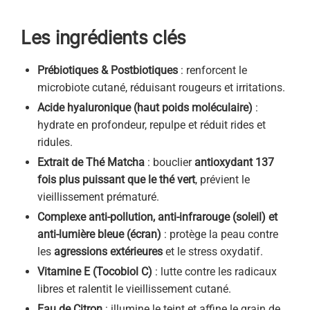
Les ingrédients clés
Prébiotiques & Postbiotiques
: renforcent le
microbiote cutané, réduisant rougeurs et irritations.
Acide hyaluronique (haut poids moléculaire)
:
hydrate en profondeur, repulpe et réduit rides et
ridules.
Extrait de Thé Matcha
: bouclier
antioxydant 137
fois plus puissant que le thé vert
, prévient le
vieillissement prématuré.
Complexe anti-pollution, anti-infrarouge (soleil) et
anti-lumière bleue (écran)
: protège la peau contre
les
agressions extérieures
et le stress oxydatif.
Vitamine E (Tocobiol C)
: lutte contre les radicaux
libres et ralentit le vieillissement cutané.
Eau de Citron
: illumine le teint et affine le grain de