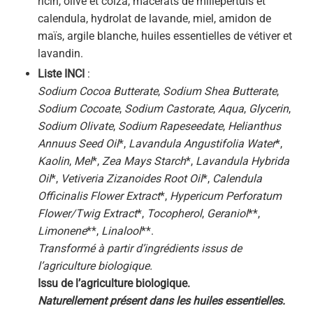
ricin, olive et colza, macérâts de millepertuis et
calendula, hydrolat de lavande, miel, amidon de
maïs, argile blanche, huiles essentielles de vétiver et
lavandin.
Liste INCI
:
Sodium Cocoa Butterate
,
Sodium Shea Butterate
,
Sodium Cocoate
,
Sodium Castorate
,
Aqua
,
Glycerin
,
Sodium Olivate
,
Sodium Rapeseedate
,
Helianthus
Annuus Seed Oil
*,
Lavandula Angustifolia Water
*,
Kaolin
,
Mel
*,
Zea Mays Starch
*,
Lavandula Hybrida
Oil
*,
Vetiveria Zizanoides Root Oil
*,
Calendula
Officinalis Flower Extract
*,
Hypericum Perforatum
Flower/Twig Extract
*,
Tocopherol
,
Geraniol
**,
Limonene
**,
Linalool
**.
Transformé à partir d’ingrédients issus de
l’agriculture biologique.
Issu de l’agriculture biologique.
Naturellement présent dans les huiles essentielles.