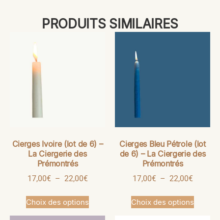
PRODUITS SIMILAIRES
Cierges Ivoire (lot de 6) –
Cierges Bleu Pétrole (lot
La Ciergerie des
de 6) – La Ciergerie des
Prémontrés
Prémontrés
17,00
€
–
22,00
€
17,00
€
–
22,00
€
Choix des options
Choix des options