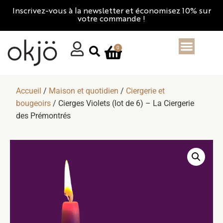
Inscrivez-vous à la newsletter et économisez 10% sur
votre commande !
0
Accueil
/
Maison et quotidien
/
Ciergerie et
bougeoirs
/ Cierges Violets (lot de 6) – La Ciergerie
des Prémontrés